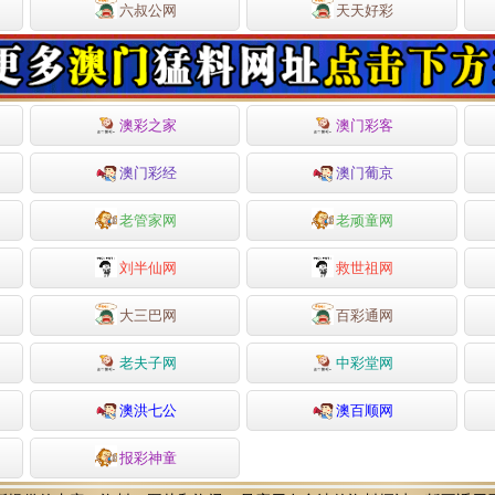
六叔公网
天天好彩
澳彩之家
澳门彩客
澳门彩经
澳门葡京
老管家网
老顽童网
刘半仙网
救世祖网
大三巴网
百彩通网
老夫子网
中彩堂网
澳洪七公
澳百顺网
报彩神童