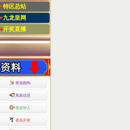
特区总站
九龙皇网
开奖直播
香港跑狗
凤凰信息
香港华人
香港开奖