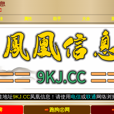
挂
属性
助手
大全
住地址
9KJ.CC
凤凰信息！请使用
电信
或
联通
网络浏
牌
跑狗㊣网