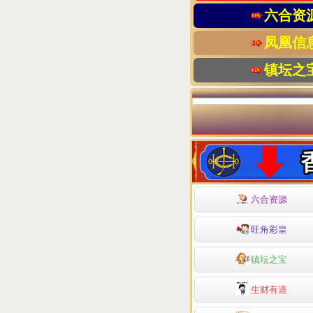
六合资
凤凰信
镇坛之
六合资源
旺角彩皇
镇坛之宝
生财有道