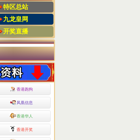
特区总站
九龙皇网
开奖直播
香港跑狗
凤凰信息
香港华人
香港开奖