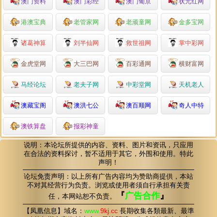
澳门资料
澳门彩经
澳门葡京
状元红网
港澳宝典
老管家网
老顽童网
金多宝网
诸葛神算
刘半仙网
救世祖网
掌中彩网
金虎堂网
大三巴网
百彩通网
横财富网
马经论坛
老夫子网
中彩堂网
天机老人
澳藏宝阁
澳洪七公
澳百顺网
奇人中特
澳铁算盘
报彩神童
说明：本论坛所提供的内容、资料、图片和资讯，只应用
在合法的资料探讨，暂不适用于其它，外围和使用。特此
声明！
论坛免责声明：以上所有广告内容均为赞助商提供，本站
不对其经营行为负责。浏览或使用者须自行承担有关责
『
广告合作
』
任，本网站恕不负责。
【凤凰信息】域名：
www.
9kj
.cc
長期收集各類最新、最準