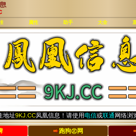
挂
属性
助手
大全
住地址
9KJ.CC
凤凰信息！请使用
电信
或
联通
网络浏
牌
跑狗㊣网