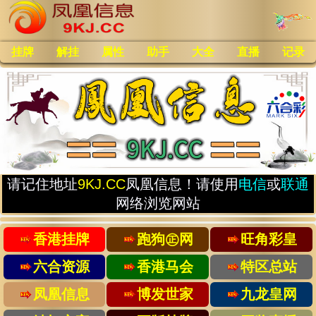
挂牌
解挂
属性
助手
大全
直播
记录
请记住地址
9KJ.CC
凤凰信息！请使用
电信
或
联通
网络浏览网站
香港挂牌
跑狗㊣网
旺角彩皇
六合资源
香港马会
特区总站
凤凰信息
博发世家
九龙皇网