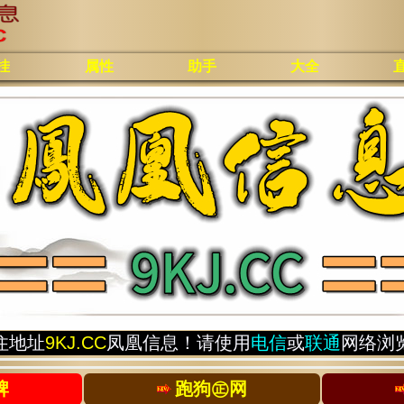
挂
属性
助手
大全
住地址
9KJ.CC
凤凰信息！请使用
电信
或
联通
网络浏
牌
跑狗㊣网