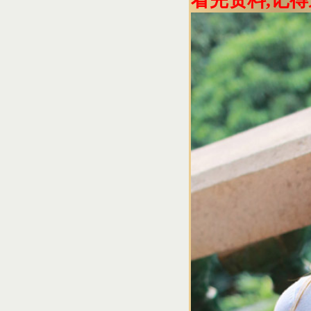
看完资料,记