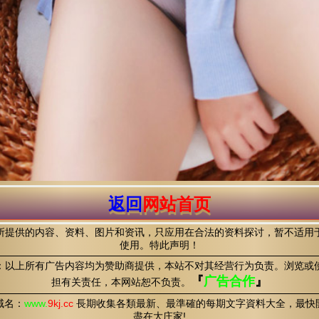
返回
网站首页
所提供的内容、资料、图片和资讯，只应用在合法的资料探讨，暂不适用
使用。特此声明！
：以上所有广告内容均为赞助商提供，本站不对其经营行为负责。浏览或
『
广告合作
』
担有关责任，本网站恕不负责。
域名：
www.
9kj
.cc
長期收集各類最新、最準確的每期文字資料大全，最快
盡在大庄家!