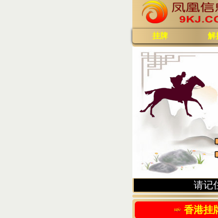
挂牌
解
请记
香港挂