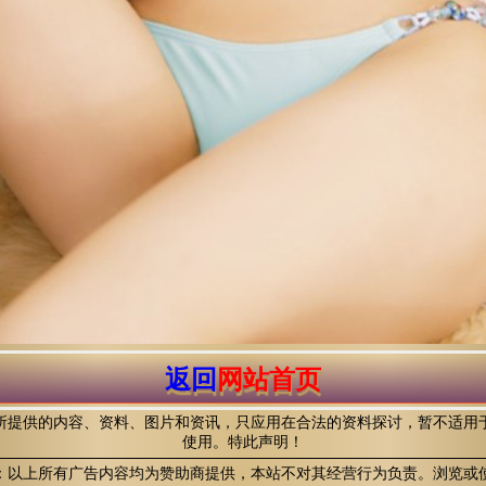
返回
网站首页
所提供的内容、资料、图片和资讯，只应用在合法的资料探讨，暂不适用
使用。特此声明！
：以上所有广告内容均为赞助商提供，本站不对其经营行为负责。浏览或