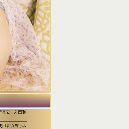
于其它，外围和
使用者须自行承