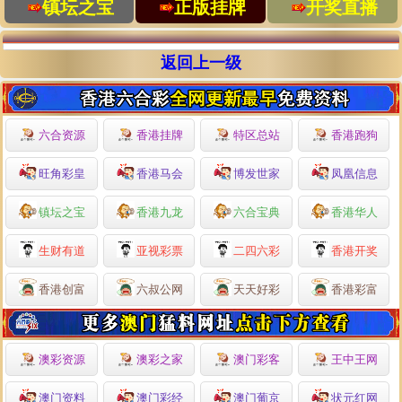
镇坛之宝
正版挂牌
开奖直播
返回上一级
六合资源
香港挂牌
特区总站
香港跑狗
旺角彩皇
香港马会
博发世家
凤凰信息
镇坛之宝
香港九龙
六合宝典
香港华人
生财有道
亚视彩票
二四六彩
香港开奖
香港创富
六叔公网
天天好彩
香港彩富
澳彩资源
澳彩之家
澳门彩客
王中王网
澳门资料
澳门彩经
澳门葡京
状元红网