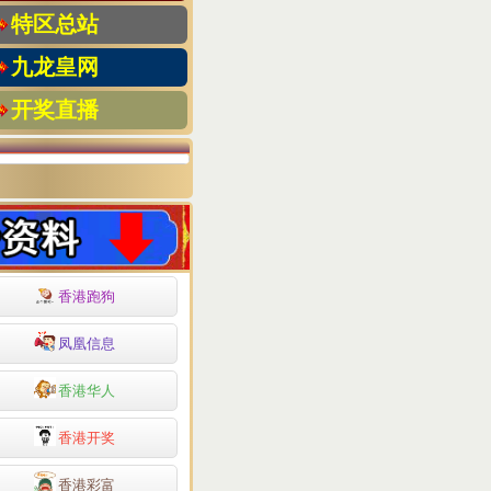
特区总站
九龙皇网
开奖直播
香港跑狗
凤凰信息
香港华人
香港开奖
香港彩富