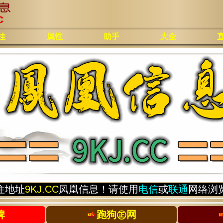
挂
属性
助手
大全
住地址
9KJ.CC
凤凰信息！请使用
电信
或
联通
网络浏
牌
跑狗㊣网