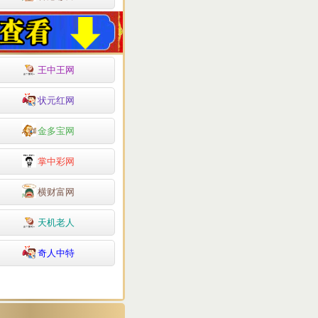
王中王网
状元红网
金多宝网
掌中彩网
横财富网
天机老人
奇人中特