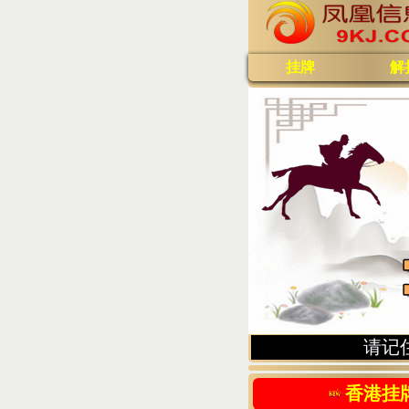
挂牌
解
请记
香港挂