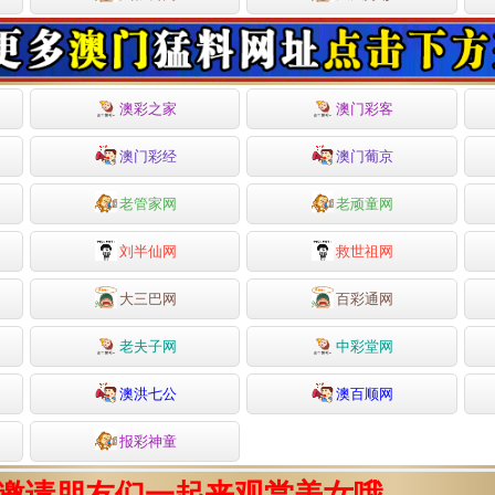
澳彩之家
澳门彩客
澳门彩经
澳门葡京
老管家网
老顽童网
刘半仙网
救世祖网
大三巴网
百彩通网
老夫子网
中彩堂网
澳洪七公
澳百顺网
报彩神童