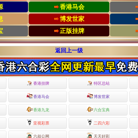
源
香港马会
息
博发世家
宝
正版挂牌
返回上一级
香港挂牌
特区总站
香港马会
博发世家
香港九龙
六合宝典
亚视彩票
二四六彩
六叔公网
天天好彩