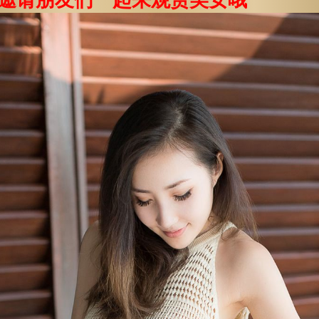
得邀请朋友们一起来观赏美女哦