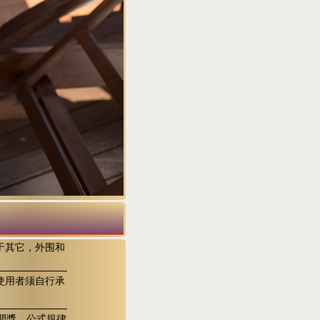
于其它，外围和
使用者须自行承
開獎，公式規律