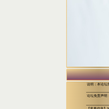
说明：本论坛
论坛免责声明
【凤凰信息】