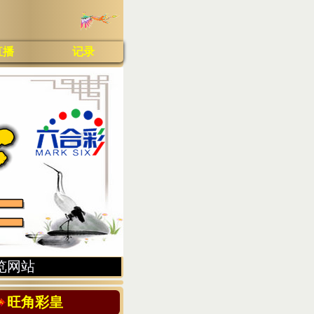
直播
记录
览网站
旺角彩皇