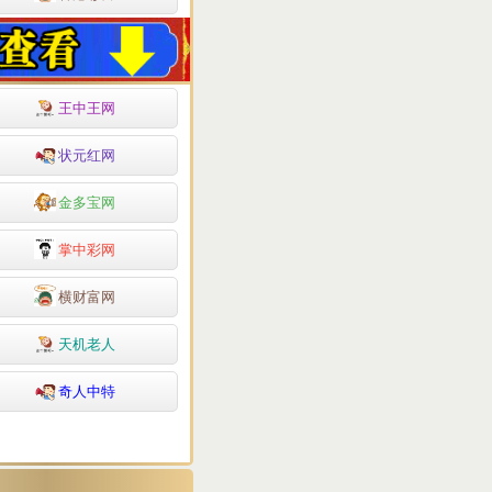
王中王网
状元红网
金多宝网
掌中彩网
横财富网
天机老人
奇人中特