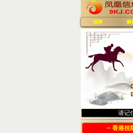
挂牌
解
请记
香港挂