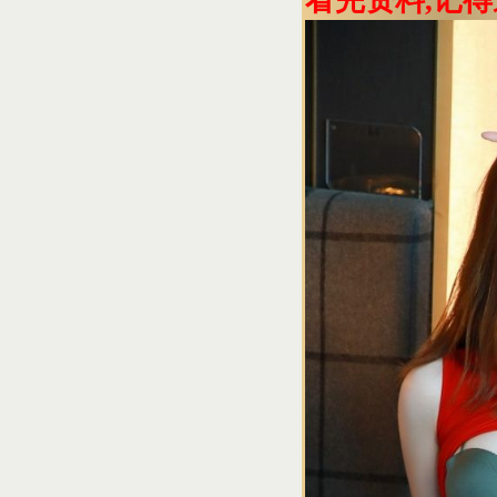
看完资料,记