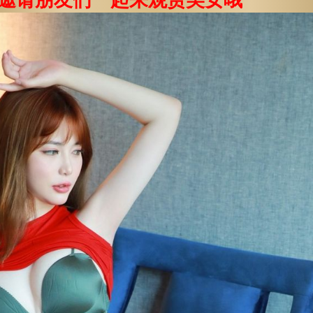
得邀请朋友们一起来观赏美女哦