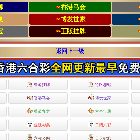
源
香港马会
息
博发世家
宝
正版挂牌
返回上一级
香港挂牌
特区总站
香港马会
博发世家
香港九龙
六合宝典
亚视彩票
二四六彩
六叔公网
天天好彩