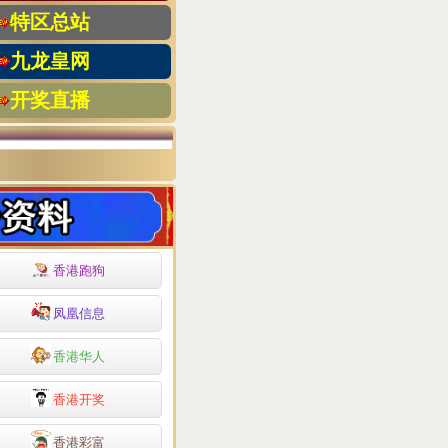
特区总站
九龙皇网
开奖直播
香港跑狗
凤凰信息
香港华人
香港开奖
香港彩富