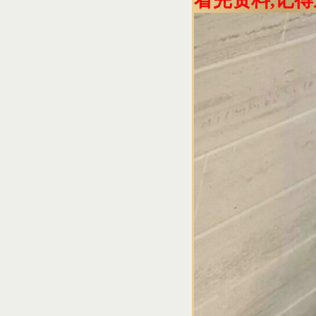
看完资料,记