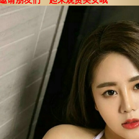
得邀请朋友们一起来观赏美女哦